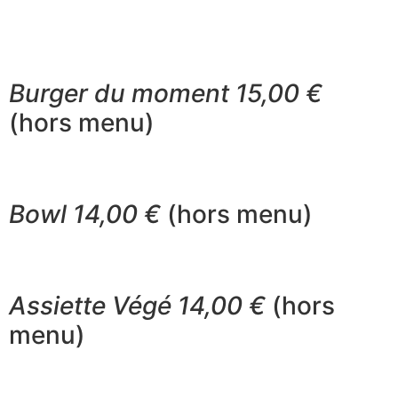
Risotto végétarien13,50 €
Mignon de Porc, sauce estragon, Patates douces rôties
(vpf) 14,50 €
Burger du moment 15,00 €
(hors menu)
poulet VF, jambon de pays, oignon rouge, salade,
tomme bio locale, cheddar
Bowl 14,00 €
(hors menu)
Riz sésame, crevettes, pamplemousse, chou chinois,
carottes, citron vert
Assiette Végé 14,00 €
(hors
menu)
Vous choisissez 4 éléments parmi notre sélection de
délicieuses recettes.