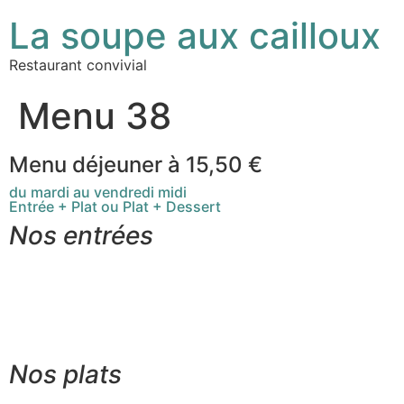
La soupe aux cailloux
Restaurant convivial
Menu 38
Menu déjeuner à 15,50 €
du mardi au vendredi midi
Entrée + Plat ou Plat + Dessert
Nos entrées
Oeuf poché, bouillon miso et légumes 5,50 €
Croustillant de légumes, pesto aux amandes 6,00 €
Potage du jour 5,00 €
Nos plats