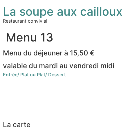
La soupe aux cailloux
Restaurant convivial
Menu 13
Menu du déjeuner à 15,50 €
valable du mardi au vendredi midi
Entrée/ Plat ou Plat/ Dessert
Crème d’épinard, Feta
ou
Oeuf Mimosa Estragon
Saucisse façon Rougail, Riz
ou
Légumes de saison à la
marocaine, semoule
Crème dessert
ou
Diplomate
ou
Fromage Frais BIO aux
fraises
La carte