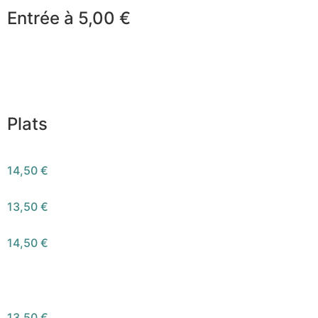
Entrée à 5,00 €
Soupe du jour
Asperges Rôties, Crumble Parmesan
Mousse de Citron, Sardine sur Palet breton aux Algues
Plats
Saucisse façon Rougail, Riz
14,50 €
Légumes de saison à la marocaine, Semoule aux raisins
13,50 €
Poulet Pané, Légumes rôtis et sauce Choron
14,50 €
Bowl de Riz Basmati et lentilles , Daikon, Concombre,
Carotte,
Granola Salé, Sauce Érable
13,50 €