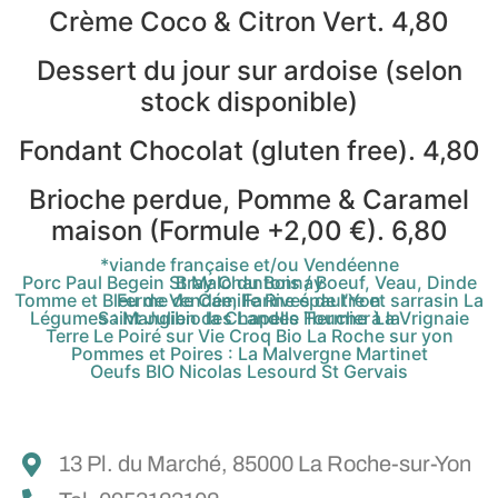
Crème Coco & Citron Vert. 4,80
Dessert du jour sur ardoise (selon
stock disponible)
Fondant Chocolat (gluten free). 4,80
Brioche perdue, Pomme & Caramel
maison (Formule +2,00 €). 6,80
*viande française et/ou Vendéenne
Porc Paul Begein St Malo du Bois / Boeuf, Veau, Dinde Bray Chantonnay
Tomme et Bleu de Vendée, Farine épautre et sarrasin La Ferme de Camille Rives de l’Yon
Légumes : Mangibio la Chapelle Hermier La Vrignaie Saint Julien des Landes Touche à la
Terre Le Poiré sur Vie Croq Bio La Roche sur yon
Pommes et Poires : La Malvergne Martinet
Oeufs BIO Nicolas Lesourd St Gervais
13 Pl. du Marché, 85000 La Roche-sur-Yon