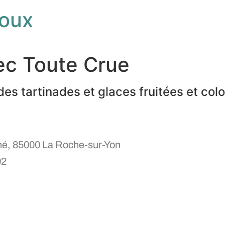
loux
vec Toute Crue
des tartinades et glaces fruitées et col
hé, 85000 La Roche-sur-Yon
02